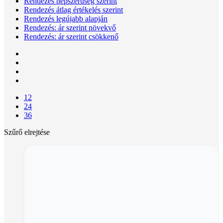
Rendezés népszerűség szerint
Rendezés átlag értékelés szerint
Rendezés legújabb alapján
Rendezés: ár szerint növekvő
Rendezés: ár szerint csökkenő
12
24
36
Szűrő elrejtése