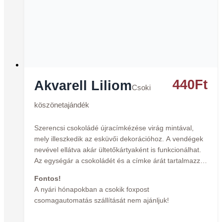
440
Ft
Akvarell Liliom
Csoki
köszönetajándék
Szerencsi csokoládé újracímkézése virág mintával,
mely illeszkedik az esküvői dekorációhoz. A vendégek
nevével ellátva akár ültetőkártyaként is funkcionálhat.
Az egységár a csokoládét és a címke árát tartalmazza.
Fontos!
A nyári hónapokban a csokik foxpost
csomagautomatás szállítását nem ajánljuk!