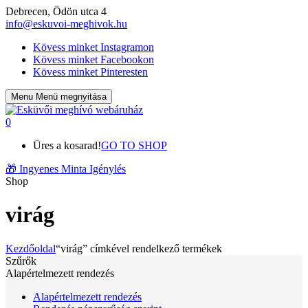
Debrecen, Ödön utca 4
info@eskuvoi-meghivok.hu
Kövess minket Instagramon
Kövess minket Facebookon
Kövess minket Pinteresten
Menu
Menü megnyitása
0
Üres a kosarad!
GO TO SHOP
🎁
Ingyenes Minta Igénylés
Shop
virág
Kezdőoldal
“virág” címkével rendelkező termékek
Szűrők
Alapértelmezett rendezés
Alapértelmezett rendezés