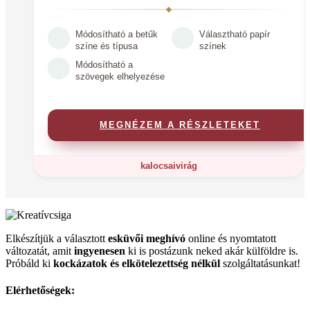
Módosítható a betűk
Választható papír
színe és típusa
színek
Módosítható a
szövegek elhelyezése
MEGNÉZEM A RÉSZLETEKET
kalocsai
virág
Elkészítjük a választott
esküvői meghívó
online és nyomtatott
változatát, amit
ingyenesen
ki is postázunk neked akár külföldre is.
Próbáld ki
kockázatok és elkötelezettség nélkül
szolgáltatásunkat!
Elérhetőségek: