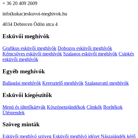
+ 36 20 409 2609
info(kukac)eskuvoi-meghivok.hu
4034 Debrecen Ödön utca 4
Esküvői meghívók
Grafikus esküvői meghívók
Dobozos esküvői meghívók
Kémcsöves esküvői meghívók
Szalagos esküvői meghívók
Csipkés
esküvői meghívók
Egyéb meghívók
Ballagási meghívók
Keresztelő meghívók
Szalagavató meghívók
Esküvői kiegészítők
Menü és ültetőkártyák
Köszönetajándékok
Címkék
Borítékok
Ülésrendek
Szöveg minták
Esküvői meghívó szöveg
Esküvői meghívó idézet
Nászajándék kérő