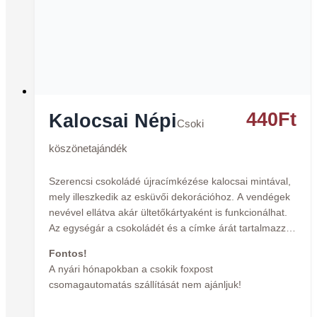
440
Ft
Kalocsai Népi
Csoki
köszönetajándék
Szerencsi csokoládé újracímkézése kalocsai mintával,
mely illeszkedik az esküvői dekorációhoz. A vendégek
nevével ellátva akár ültetőkártyaként is funkcionálhat.
Az egységár a csokoládét és a címke árát tartalmazza.
Fontos!
A nyári hónapokban a csokik foxpost
csomagautomatás szállítását nem ajánljuk!