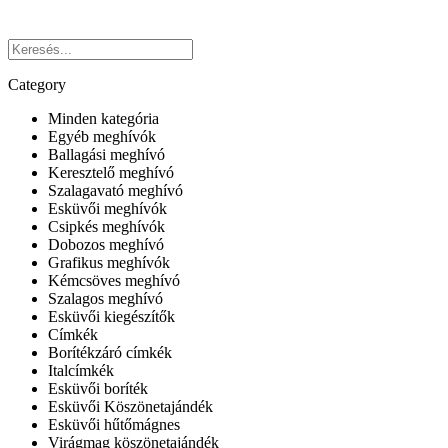
Category
Minden kategória
Egyéb meghívók
Ballagási meghívó
Keresztelő meghívó
Szalagavató meghívó
Esküvői meghívók
Csipkés meghívók
Dobozos meghívó
Grafikus meghívók
Kémcsöves meghívó
Szalagos meghívó
Esküvői kiegészítők
Címkék
Borítékzáró címkék
Italcímkék
Esküvői boríték
Esküvői Köszönetajándék
Esküvői hűtőmágnes
Virágmag köszönetajándék