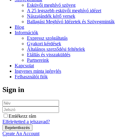
Esküvői meghívó szöveg
A 25 legszebb esküvői meghívó idézet
Nászajándék kérő versek
Ballagási Meghívó Idézetek és Szövegminták
Blog
Információk
Expressz szolgáltatás
Gyakori kérdések
Általános szerződési feltételek
Elállás és visszaküldés
Partnereink
Kapcsolat
Ingyenes minta igénylés
Felhasználói fiók
Sign in
Emlékezz rám
Elfelejtetted a jelszavad?
Create An Account