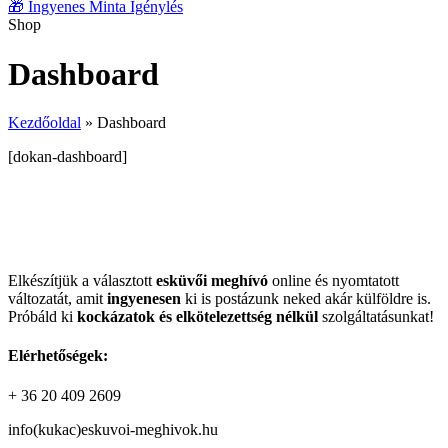
🎁
Ingyenes Minta Igénylés
Shop
Dashboard
Kezdőoldal
»
Dashboard
[dokan-dashboard]
Elkészítjük a választott
esküvői meghívó
online és nyomtatott
változatát, amit
ingyenesen
ki is postázunk neked akár külföldre is.
Próbáld ki
kockázatok és elkötelezettség nélkül
szolgáltatásunkat!
Elérhetőségek:
+ 36 20 409 2609
info(kukac)eskuvoi-meghivok.hu