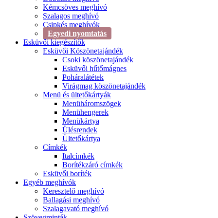
Kémcsöves meghívó
Szalagos meghívó
Csipkés meghívók
Egyedi nyomtatás
Esküvői kiegészítők
Esküvői Köszönetajándék
Csoki köszönetajándék
Esküvői hűtőmágnes
Poháralátétek
Virágmag köszönetajándék
Menü és ültetőkártyák
Menüháromszögek
Menühengerek
Menükártya
Ülésrendek
Ültetőkártya
Címkék
Italcímkék
Borítékzáró címkék
Esküvői boríték
Egyéb meghívók
Keresztelő meghívó
Ballagási meghívó
Szalagavató meghívó
Szövegminták