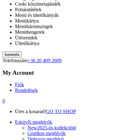
Csoki köszönetajándék
Poháralátétek
Menü és ültetőkártyák
Menükártya
Menüháromszögek
Menühengerek
Ülésrendek
Ültetőkártya
keresés
Telefonszám
+36 20 409 2609
My Account
Fiók
Rendelések
0
Üres a kosarad!
GO TO SHOP
Esküvői meghívók
New
2025-ös kollekció
új
Grafikus meghívók
Dobozos meghívó