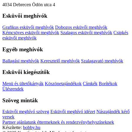
4034 Debrecen Ödön utca 4
Esküvői meghívók
Grafikus esküvői meghívók
Dobozos esküvői meghívók
Kémcsöves esküvői meghívók
Szalagos esküvői meghívók
Csipkés
esküvői meghívók
Egyéb meghívók
Ballagási meghívók
Keresztelő meghívók
Szalagavató meghívók
Esküvői kiegészítők
Menü és ültetőkártyák
Köszönetajándékok
Címkék
Borítékok
Ülésrendek
Szöveg minták
Esküvői meghívó szöveg
Esküvői meghívó idézet
Nászajándék kérő
versek
Partner ajánlatunk éttermeknek és rendezvényhelyszíneknek
Készítette:
bobby.hu