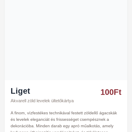
Liget
100
Ft
Akvarell zöld levelek ültetőkártya
A finom, vízfestékes technikával festett zöldellő ágacskák
és levelek eleganciát és frissességet csempésznek a
dekorációba. Minden darab egy apró műalkotás, amely