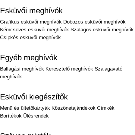
Esküvői meghívók
Grafikus esküvői meghívók
Dobozos esküvői meghívók
Kémcsöves esküvői meghívók
Szalagos esküvői meghívók
Csipkés esküvői meghívók
Egyéb meghívók
Ballagási meghívók
Keresztelő meghívók
Szalagavató
meghívók
Esküvői kiegészítők
Menü és ültetőkártyák
Köszönetajándékok
Címkék
Borítékok
Ülésrendek