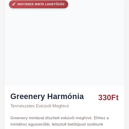
INGYENES MINTA LEHETŐSÉG
Greenery Harmónia
330
Ft
Természetes Esküvői Meghívó
Greenery mintával díszített esküvői meghívó. Ehhez a
mintához egyszerűbb, letisztult betűtípust szoktunk