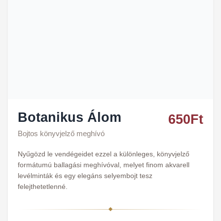
Botanikus Álom
650
Ft
Bojtos könyvjelző meghívó
Nyűgözd le vendégeidet ezzel a különleges, könyvjelző
formátumú ballagási meghívóval, melyet finom akvarell
levélminták és egy elegáns selyembojt tesz
felejthetetlenné.