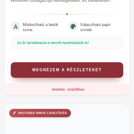
kedvesen útbaigazítja vendégeiteket, és tökéletesen
kiegészíti az asztal díszítését.
Módosítható a betűk
Választható papír
színe
színek
Az ár tartalmazza a nevek nyomtatását is!
MEGNÉZEM A RÉSZLETEKET
leveles
rusztikus
INGYENES MINTA LEHETŐSÉG