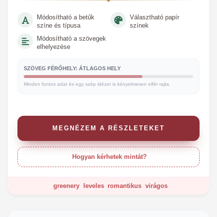
Módosítható a betűk
Választható papír
színe és típusa
színek
Módosítható a szövegek
elhelyezése
SZÖVEG FÉRŐHELY: ÁTLAGOS HELY
Minden fontos adat és egy szép idézet is kényelmesen elfér rajta.
MEGNÉZEM A RÉSZLETEKET
Hogyan kérhetek mintát?
greenery
leveles
romantikus
virágos