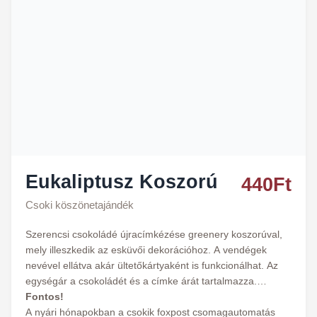
Eukaliptusz Koszorú
440
Ft
Csoki köszönetajándék
Szerencsi csokoládé újracímkézése greenery koszorúval,
mely illeszkedik az esküvői dekorációhoz. A vendégek
nevével ellátva akár ültetőkártyaként is funkcionálhat. Az
egységár a csokoládét és a címke árát tartalmazza.
Fontos!
A nyári hónapokban a csokik foxpost csomagautomatás