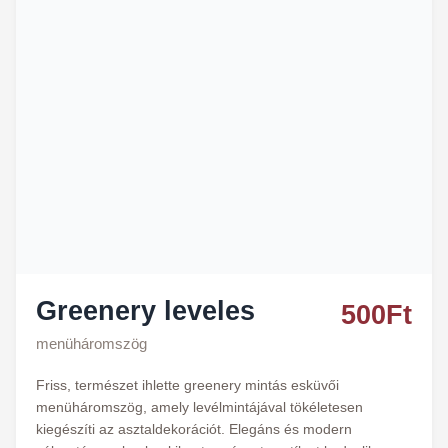
Greenery leveles
500
Ft
menüháromszög
Friss, természet ihlette greenery mintás esküvői
menüháromszög, amely levélmintájával tökéletesen
kiegészíti az asztaldekorációt. Elegáns és modern