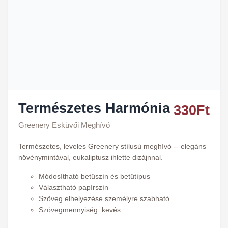
Természetes Harmónia
330
Ft
Greenery Esküvői Meghívó
Természetes, leveles Greenery stílusú meghívó -- elegáns
növénymintával, eukaliptusz ihlette dizájnnal.
Módosítható betűszín és betűtípus
Választható papírszín
Szöveg elhelyezése személyre szabható
Szövegmennyiség: kevés