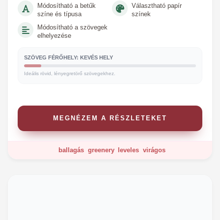
Módosítható a betűk
Választható papír
színe és típusa
színek
Módosítható a szövegek
elhelyezése
SZÖVEG FÉRŐHELY: KEVÉS HELY
Ideális rövid, lényegretörő szövegekhez.
MEGNÉZEM A RÉSZLETEKET
ballagás
greenery
leveles
virágos