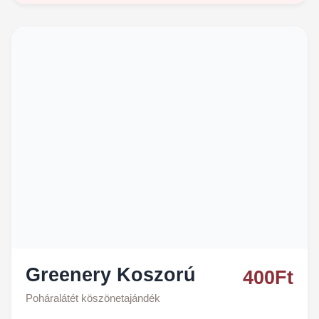
Greenery Koszorú
400
Ft
Poháralátét köszönetajándék