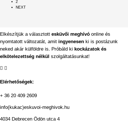
2
NEXT
Elkészítjük a választott
esküvői meghívó
online és
nyomtatott változatát, amit
ingyenesen
ki is postázunk
neked akár külföldre is. Próbáld ki
kockázatok és
elkötelezettség nélkül
szolgáltatásunkat!
Elérhetőségek:
+ 36 20 409 2609
info(kukac)eskuvoi-meghivok.hu
4034 Debrecen Ödön utca 4