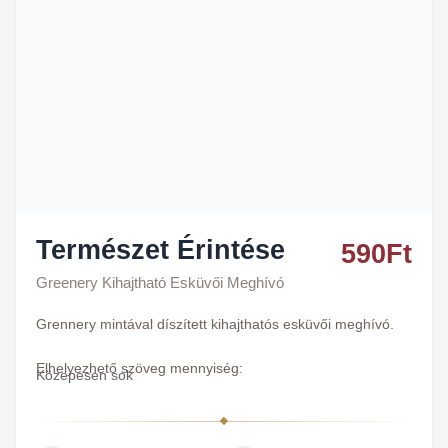
Természet Érintése
590
Ft
Greenery Kihajtható Esküvői Meghívó
Grennery mintával díszített kihajthatós esküvői meghívó.
Elhelyezhető szöveg mennyiség:
Közepesen sok