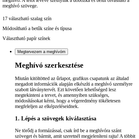
meghívó. A tetőt levéve szétnyílik a dobozka és belül olvasható a
meghívó szövege.
17 válaszható szalag szín
Módosítható a betűk színe és típusa
Választható papír színek
Megtervezem a meghívóm
Meghívó szerkesztése
Miután kitöltötted az űrlapot, grafikus csapatunk az általad
megadott információk alapján elkészíti a meghívó személyre
szabott látványtervét. Ezt követően lehetőséged lesz
megtekinteni a tervet, és amennyiben szükséges,
módosításokat kérni, hogy a végeredmény tökéletesen
megfeleljen az elképzeléseidnek.
1. Lépés a szövegek kiválasztása
Ne törődj a formázással, csak írd be a meghívóra szánt
szöveget és bármit, amit szeretnél megjeleníteni rajta! A többit