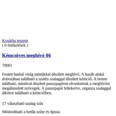
Kosárba teszem
( 0 értékelések )
Kémcsöves meghívó 06
790
Ft
Festett hatású virág mintákkal díszített meghívó. A hasáb alakú
dobozában található a szatén szalaggal díszített kémcső. A benne
található, mintával díszített pauszpapíron olvashatóak a meghívóra
megálmodott szövegek. A pauszpapír feltekerve, organza szalaggal
átkötve található a kémcsőben.
17 válaszható szalag szín
Módosítható a betűk színe és típusa