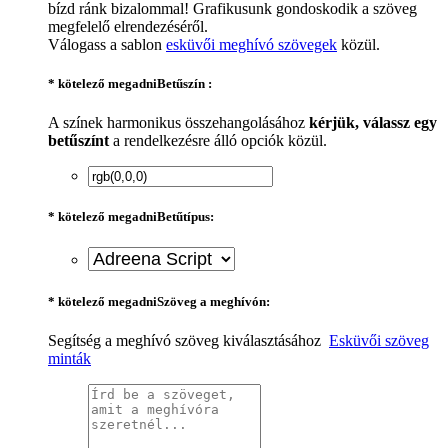
bízd ránk bizalommal! Grafikusunk gondoskodik a szöveg
megfelelő elrendezéséről.
Válogass a sablon
esküvői meghívó szövegek
közül.
* kötelező megadni
Betűszín :
A színek harmonikus összehangolásához
kérjük, válassz egy
betűszínt
a rendelkezésre álló opciók közül.
* kötelező megadni
Betűtípus:
* kötelező megadni
Szöveg a meghívón:
Segítség a meghívó szöveg kiválasztásához
Esküvői szöveg
minták