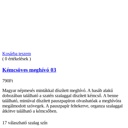
Kosárba teszem
( 0 értékelések )
Kémcsöves meghívó 03
790
Ft
Magyar népmesés mintákkal díszített meghívó. A hasáb alakú
dobozában található a szatén szalaggal díszített kémcső. A benne
található, mintával díszített pauszpapíron olvashatóak a meghívóra
megálmodott szövegek. A pauszpapír feltekerve, organza szalaggal
átkötve található a kémcsőben.
17 válaszható szalag szín