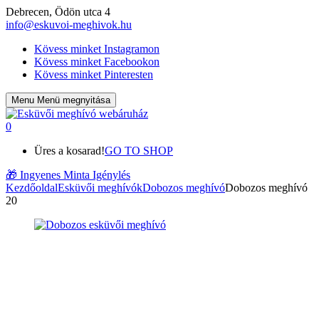
Debrecen, Ödön utca 4
info@eskuvoi-meghivok.hu
Kövess minket Instagramon
Kövess minket Facebookon
Kövess minket Pinteresten
Menu
Menü megnyitása
0
Üres a kosarad!
GO TO SHOP
🎁
Ingyenes Minta Igénylés
Kezdőoldal
Esküvői meghívók
Dobozos meghívó
Dobozos meghívó
20