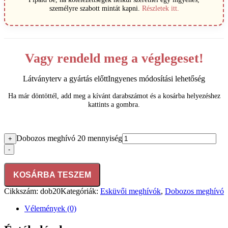
személyre szabott mintát kapni.
Részletek itt.
Vagy rendeld meg a véglegeset!
Látványterv a gyártás előtt
Ingyenes módosítási lehetőség
Ha már döntöttél, add meg a kívánt darabszámot és a kosárba helyezéshez
kattints a gombra.
Dobozos meghívó 20 mennyiség
+
-
KOSÁRBA TESZEM
Cikkszám:
dob20
Kategóriák:
Esküvői meghívók
,
Dobozos meghívó
Vélemények (0)