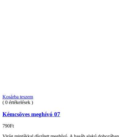
Kosárba teszem
( 0 értékelések )
Kémcsöves meghívó 07
790
Ft
Virág mintákkal díszített meghívó. A hasáb alakú dobozában