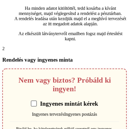
Ha minden adatot kitöltöttél, tedd kosárba a kívánt
mennyiséget, majd véglegesítsd a rendelést a pénztárban.
A rendelés leadása után kezdjük majd el a meghívó tervezését
az itt megadott adatok alapján.
Az elkészült látványtervről emailben fogsz majd értesítést
kapni.
2
Rendelés vagy ingyenes minta
Nem vagy biztos? Próbáld ki
ingyen!
Ingyenes mintát kérek
Ingyenes tervezés
Ingyenes postázás
Pipáld be, ha kötelezettségek nélkül szeretnél egy ingyenes,