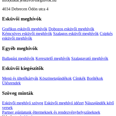
info(kukac)eskuvoi-meghivok.hu
4034 Debrecen Ödön utca 4
Esküvői meghívók
Grafikus esküvői meghívók
Dobozos esküvői meghívók
Kémcsöves esküvői meghívók
Szalagos esküvői meghívók
Csipkés
esküvői meghívók
Egyéb meghívók
Ballagási meghívók
Keresztelő meghívók
Szalagavató meghívók
Esküvői kiegészítők
Menü és ültetőkártyák
Köszönetajándékok
Címkék
Borítékok
Ülésrendek
Szöveg minták
Esküvői meghívó szöveg
Esküvői meghívó idézet
Nászajándék kérő
versek
Partner ajánlatunk éttermeknek és rendezvényhelyszíneknek