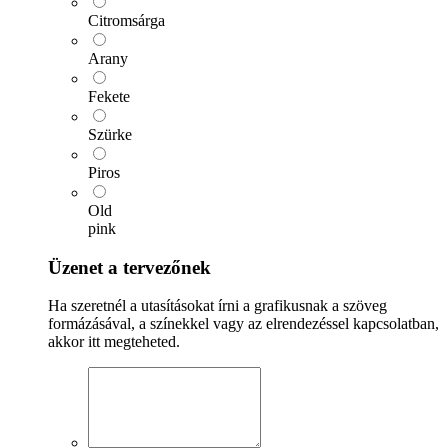
Citromsárga
Arany
Fekete
Szürke
Piros
Old
pink
Üzenet a tervezőnek
Ha szeretnél a utasításokat írni a grafikusnak a szöveg
formázásával, a színekkel vagy az elrendezéssel kapcsolatban,
akkor itt megteheted.