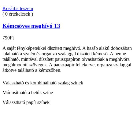
Kosárba teszem
( 0 értékelések )
Kémcsöves meghívó 13
790
Ft
A saját fényképetekkel díszített meghívó. A hasáb alakú dobozában
található a szatén és organza szalaggal díszített kémcső. A benne
található, mintával díszített pauszpapíron olvashatóak a meghívóra
megálmodott szövegek. A pauszpapír feltekerve, organza szalaggal
átkötve található a kémcsőben.
Válaszható és kombinálható szalag színek
Módosítható a betűk színe
Választható papír színek