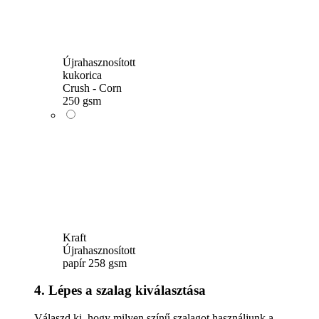
Újrahasznosított
kukorica
Crush - Corn
250 gsm
Kraft
Újrahasznosított
papír 258 gsm
4. Lépes a szalag kiválasztása
Válaszd ki, hogy milyen színű szalagot használjunk a