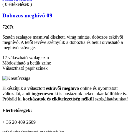
( 0 értékelések )
Dobozos meghívó 09
720
Ft
Szatén szalagos masnival díszített, virág mintás, dobozos esküvői
meghívó. A tetőt levéve szétnyílik a dobozka és belül olvasható a
meghívó szövege.
17 válaszható szalag szín
Módosítható a betűk színe
Választható papír színek
Elkészítjük a választott
esküvői meghívó
online és nyomtatott
változatát, amit
ingyenesen
ki is postázunk neked akár külföldre is.
Próbáld ki
kockázatok és elkötelezettség nélkül
szolgáltatásunkat!
Elérhetőségek:
+ 36 20 409 2609