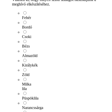
meghívó elkészítéséhez.
Fehér
Bordó
Csoki
Bézs
Almazöld
Királykék
Zöld
Milka
lila
Püspöklila
Narancssárga