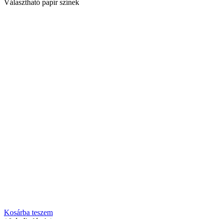
Választható papír színek
Kosárba teszem