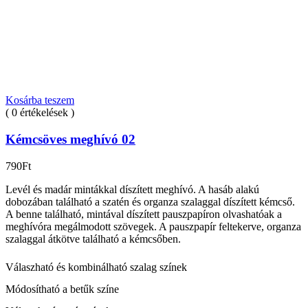
Kosárba teszem
( 0 értékelések )
Kémcsöves meghívó 02
790
Ft
Levél és madár mintákkal díszített meghívó. A hasáb alakú
dobozában található a szatén és organza szalaggal díszített kémcső.
A benne található, mintával díszített pauszpapíron olvashatóak a
meghívóra megálmodott szövegek. A pauszpapír feltekerve, organza
szalaggal átkötve található a kémcsőben.
Válaszható és kombinálható szalag színek
Módosítható a betűk színe