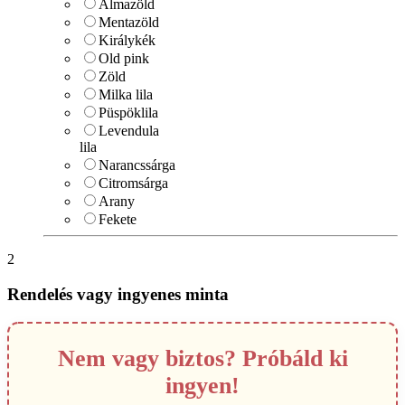
Almazöld
Mentazöld
Királykék
Old pink
Zöld
Milka lila
Püspöklila
Levendula
lila
Narancssárga
Citromsárga
Arany
Fekete
2
Rendelés vagy ingyenes minta
Nem vagy biztos? Próbáld ki
ingyen!