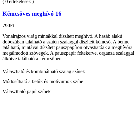
( 0 értékelések )
Kémcsöves meghívó 16
790
Ft
Vonalrajzos virág mintákkal díszített meghívó. A hasáb alakú
dobozában található a szatén szalaggal díszített kémcső. A benne
található, mintával díszített pauszpapíron olvashatóak a meghívóra
megálmodott szövegek. A pauszpapír feltekerve, organza szalaggal
átkötve található a kémcsőben.
Válaszható és kombinálható szalag színek
Módosítható a betűk és motívumok színe
Választható papír színek