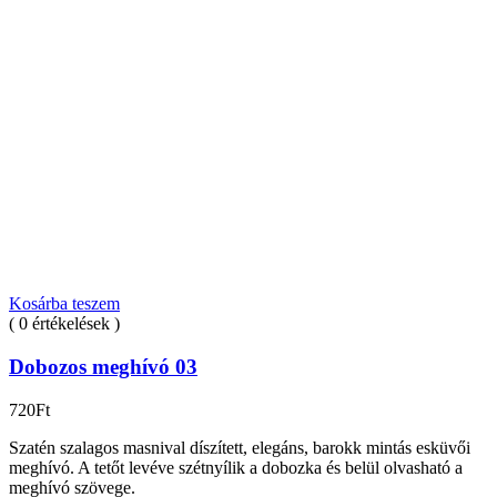
Kosárba teszem
( 0 értékelések )
Dobozos meghívó 03
720
Ft
Szatén szalagos masnival díszített, elegáns, barokk mintás esküvői
meghívó. A tetőt levéve szétnyílik a dobozka és belül olvasható a
meghívó szövege.