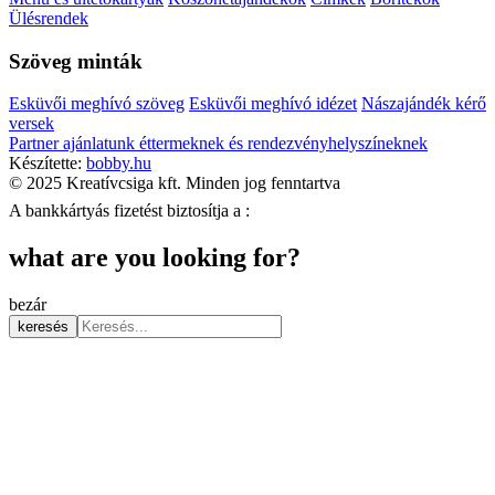
Ülésrendek
Szöveg minták
Esküvői meghívó szöveg
Esküvői meghívó idézet
Nászajándék kérő
versek
Partner ajánlatunk éttermeknek és rendezvényhelyszíneknek
Készítette:
bobby.hu
© 2025 Kreatívcsiga kft. Minden jog fenntartva
A bankkártyás fizetést biztosítja a :
what are you looking for?
bezár
keresés