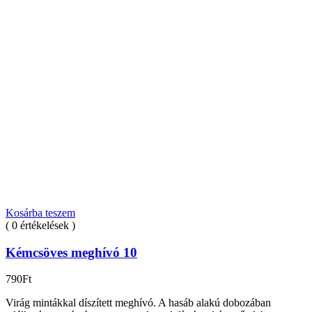
Kosárba teszem
( 0 értékelések )
Kémcsöves meghívó 10
790
Ft
Virág mintákkal díszített meghívó. A hasáb alakú dobozában