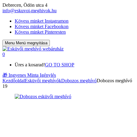
Debrecen, Ödön utca 4
info@eskuvoi-meghivok.hu
Kövess minket Instagramon
Kövess minket Facebookon
Kövess minket Pinteresten
Menu
Menü megnyitása
0
Üres a kosarad!
GO TO SHOP
🎁
Ingyenes Minta Igénylés
Kezdőoldal
Esküvői meghívók
Dobozos meghívó
Dobozos meghívó
19