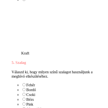
Kraft
5. Szalag
Válaszd ki, hogy milyen színű szalagot használjunk a
meghívó elkészítéséhez.
Fehér
Bordó
Csoki
Bézs
Pink