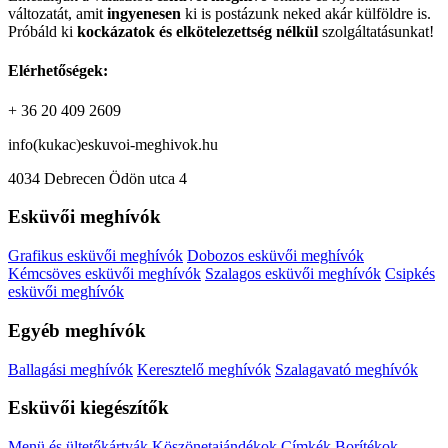
változatát, amit
ingyenesen
ki is postázunk neked akár külföldre is.
Próbáld ki
kockázatok és elkötelezettség nélkül
szolgáltatásunkat!
Elérhetőségek:
+ 36 20 409 2609
info(kukac)eskuvoi-meghivok.hu
4034 Debrecen Ödön utca 4
Esküvői meghívók
Grafikus esküvői meghívók
Dobozos esküvői meghívók
Kémcsöves esküvői meghívók
Szalagos esküvői meghívók
Csipkés
esküvői meghívók
Egyéb meghívók
Ballagási meghívók
Keresztelő meghívók
Szalagavató meghívók
Esküvői kiegészítők
Menü és ültetőkártyák
Köszönetajándékok
Címkék
Borítékok