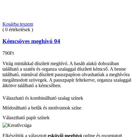
Kosárba teszem
( 0 értékelések )
Kémcsöves meghívó 04
790
Ft
Virág mintákkal díszített meghívó. A hasáb alakú dobozában
található a szatén és organza szalaggal díszített kémcső. A benne
található, mintával díszített pauszpapíron olvashatóak a meghívóra
megálmodott szövegek. A pauszpapír feltekerve, organza szalaggal
átkötve található a kémcsőben.
Válaszható és kombinálható szalag színek
Módosítható a betűk és motívumok színe
Választható papír színek
Elkészítjük a választott
esküvői meghívó
online és nyomtatott