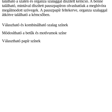
található a szatén és organza szalaggal díszített kémcső. A benne
található, mintával díszített pauszpapíron olvashatóak a meghívóra
megálmodott szövegek. A pauszpapír feltekerve, organza szalaggal
átkötve található a kémcsőben.
Válaszható és kombinálható szalag színek
Módosítható a betűk és motívumok színe
Választható papír színek