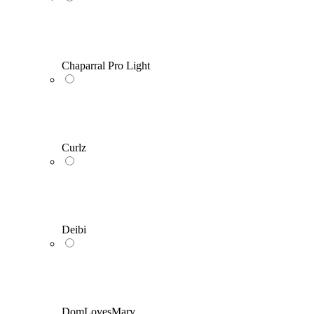
Chaparral Pro Light
Curlz
Deibi
DomLovesMary