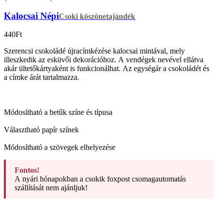
Kalocsai Népi
Csoki köszönetajándék
440
Ft
Szerencsi csokoládé újracímkézése kalocsai mintával, mely
illeszkedik az esküvői dekorációhoz. A vendégek nevével ellátva
akár ültetőkártyaként is funkcionálhat. Az egységár a csokoládét és
a címke árát tartalmazza.
Módosítható a betűk színe és típusa
Választható papír színek
Módosítható a szövegek elhelyezése
Fontos!
A nyári hónapokban a csokik foxpost csomagautomatás
szállítását nem ajánljuk!