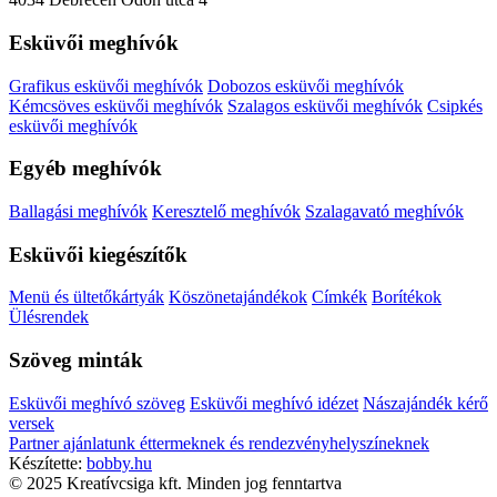
Esküvői meghívók
Grafikus esküvői meghívók
Dobozos esküvői meghívók
Kémcsöves esküvői meghívók
Szalagos esküvői meghívók
Csipkés
esküvői meghívók
Egyéb meghívók
Ballagási meghívók
Keresztelő meghívók
Szalagavató meghívók
Esküvői kiegészítők
Menü és ültetőkártyák
Köszönetajándékok
Címkék
Borítékok
Ülésrendek
Szöveg minták
Esküvői meghívó szöveg
Esküvői meghívó idézet
Nászajándék kérő
versek
Partner ajánlatunk éttermeknek és rendezvényhelyszíneknek
Készítette:
bobby.hu
© 2025 Kreatívcsiga kft. Minden jog fenntartva