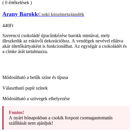
( 0 értékelések )
Arany Barokk
Csoki köszönetajándék
440
Ft
Szerencsi csokoládé újracímkézése barokk mintával, mely
illeszkedik az esküvői dekorációhoz. A vendégek nevével ellátva
akár ültetőkártyaként is funkcionálhat. Az egységár a csokoládét és
a címke árát tartalmazza.
Módosítható a betűk színe és típusa
Választható papír színek
Módosítható a szövegek elhelyezése
Fontos!
A nyári hónapokban a csokik foxpost csomagautomatás
szállítását nem ajánljuk!