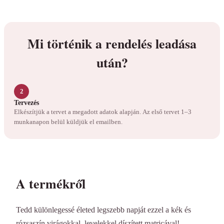
Mi történik a rendelés leadása
után?
2
Tervezés
Elkészítjük a tervet a megadott adatok alapján. Az első tervet 1–3
munkanapon belül küldjük el emailben.
A termékről
Tedd különlegessé életed legszebb napját ezzel a kék és
rózsaszín virágokkal, levelekkel díszített matricával!