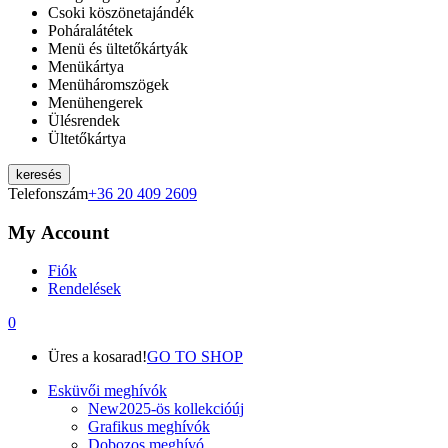
Csoki köszönetajándék
Poháralátétek
Menü és ültetőkártyák
Menükártya
Menüháromszögek
Menühengerek
Ülésrendek
Ültetőkártya
keresés
Telefonszám
+36 20 409 2609
My Account
Fiók
Rendelések
0
Üres a kosarad!
GO TO SHOP
Esküvői meghívók
New
2025-ös kollekció
új
Grafikus meghívók
Dobozos meghívó