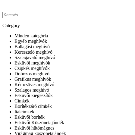
Category
Minden kategória
Egyéb meghívók
Ballagási meghívó
Keresztelő meghívó
Szalagavató meghívó
Esküvői meghívók
Csipkés meghívók
Dobozos meghívó
Grafikus meghívók
Kémcsöves meghívó
Szalagos meghívó
Esküvői kiegészítők
Címkék
Borítékzáró címkék
Italcímkék
Esküvői boríték
Esküvői Köszönetajándék
Esküvői hűtőmágnes
Virágmag köszönetajándék