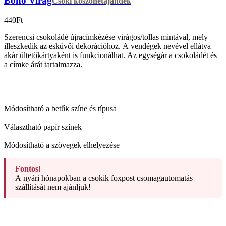
Boho Virág
Csoki köszönetajándék
440
Ft
Szerencsi csokoládé újracímkézése virágos/tollas mintával, mely
illeszkedik az esküvői dekorációhoz. A vendégek nevével ellátva
akár ültetőkártyaként is funkcionálhat. Az egységár a csokoládét és
a címke árát tartalmazza.
Módosítható a betűk színe és típusa
Választható papír színek
Módosítható a szövegek elhelyezése
Fontos!
A nyári hónapokban a csokik foxpost csomagautomatás
szállítását nem ajánljuk!