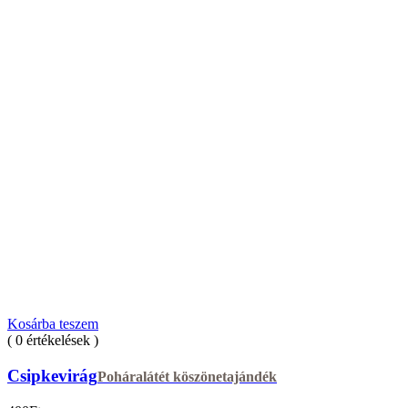
Kosárba teszem
( 0 értékelések )
Csipkevirág
Poháralátét köszönetajándék