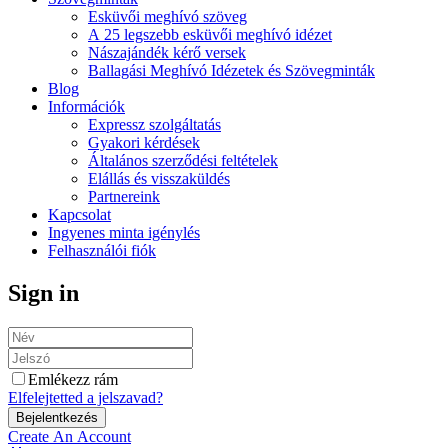
Esküvői meghívó szöveg
A 25 legszebb esküvői meghívó idézet
Nászajándék kérő versek
Ballagási Meghívó Idézetek és Szövegminták
Blog
Információk
Expressz szolgáltatás
Gyakori kérdések
Általános szerződési feltételek
Elállás és visszaküldés
Partnereink
Kapcsolat
Ingyenes minta igénylés
Felhasználói fiók
Sign in
Emlékezz rám
Elfelejtetted a jelszavad?
Create An Account