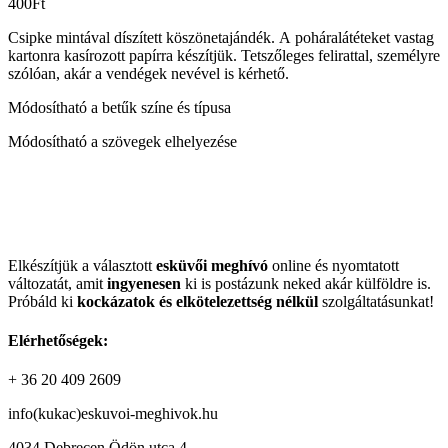
400
Ft
Csipke mintával díszített köszönetajándék. A poháralátéteket vastag
kartonra kasírozott papírra készítjük. Tetszőleges felirattal, személyre
szólóan, akár a vendégek nevével is kérhető.
Módosítható a betűk színe és típusa
Módosítható a szövegek elhelyezése
Elkészítjük a választott
esküvői meghívó
online és nyomtatott
változatát, amit
ingyenesen
ki is postázunk neked akár külföldre is.
Próbáld ki
kockázatok és elkötelezettség nélkül
szolgáltatásunkat!
Elérhetőségek:
+ 36 20 409 2609
info(kukac)eskuvoi-meghivok.hu
4034 Debrecen Ödön utca 4