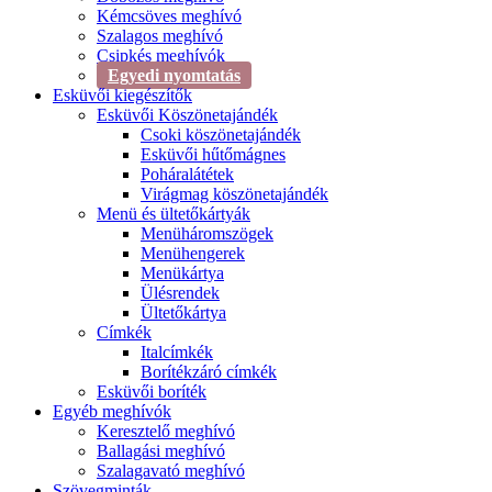
Kémcsöves meghívó
Szalagos meghívó
Csipkés meghívók
Egyedi nyomtatás
Esküvői kiegészítők
Esküvői Köszönetajándék
Csoki köszönetajándék
Esküvői hűtőmágnes
Poháralátétek
Virágmag köszönetajándék
Menü és ültetőkártyák
Menüháromszögek
Menühengerek
Menükártya
Ülésrendek
Ültetőkártya
Címkék
Italcímkék
Borítékzáró címkék
Esküvői boríték
Egyéb meghívók
Keresztelő meghívó
Ballagási meghívó
Szalagavató meghívó
Szövegminták