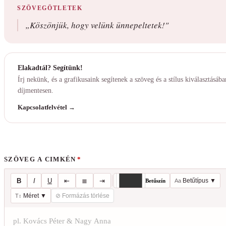
SZÖVEGÖTLETEK
„Köszönjük, hogy velünk ünnepeltetek!"
Elakadtál? Segítünk!
Írj nekünk, és a grafikusaink segítenek a szöveg és a stílus kiválasztásá
díjmentesen.
Kapcsolatfelvétel →
SZÖVEG A CIMKÉN
*
B
I
U
⇤
≣
⇥
Betűtípus ▼
Betűszín
Aa
Méret ▼
⊘ Formázás törlése
T↕