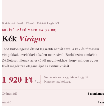
Borítékzáró címkék
·
Címkék
·
Esküvői kiegészítők
BORÍTÉKZÁRÓ MATRICA (24 DB)
Kék
Virágos
Tedd különlegessé életed legszebb napját ezzel a kék és rózsaszín
virágokkal, levelekkel díszített matricával! Borítékzáró címkéink
tökéletesen illenek az esküvői meghívókhoz, hogy minden egyes
levél megőrizze eleganciáját és exkluzivitását.
1 920 Ft
Szerkesztéssel és gyártással együtt.
/ db
Nincs rejtett költség.
Gyártási idő
8 munkanap
Átmérő
4 cm