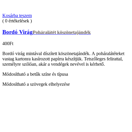
Kosárba teszem
( 0 értékelések )
Bordó Virág
Poháralátét köszönetajándék
400
Ft
Bordó virág mintával díszített köszönetajándék. A poháralátéteket
vastag kartonra kasírozott papírra készítjük. Tetszőleges felirattal,
személyre szólóan, akár a vendégek nevével is kérhető.
Módosítható a betűk színe és típusa
Módosítható a szövegek elhelyezése