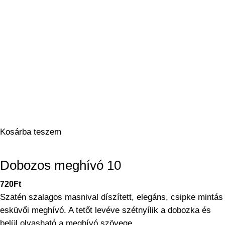
Kosárba teszem
Dobozos meghívó 10
720
Ft
Szatén szalagos masnival díszített, elegáns, csipke mintás
esküvői meghívó. A tetőt levéve szétnyílik a dobozka és
belül olvasható a meghívó szövege.