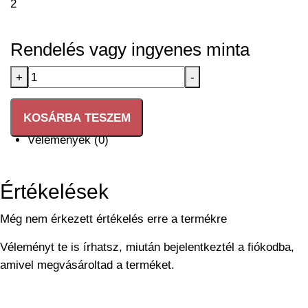
2
Rendelés vagy ingyenes minta
Kémcsöves
+
-
meghívó
08
KOSÁRBA TESZEM
mennyiség
Vélemények (0)
Értékelések
Még nem érkezett értékelés erre a termékre
Véleményt te is írhatsz, miután bejelentkeztél a fiókodba,
amivel megvásároltad a terméket.