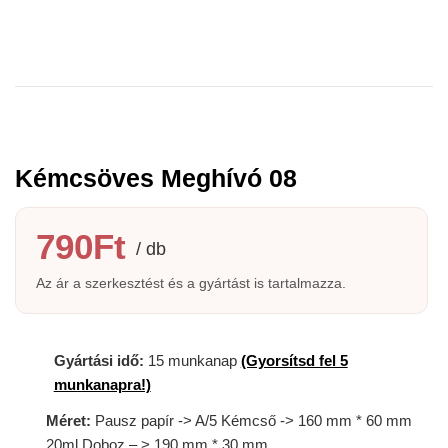
Kémcsöves Meghívó 08
790
Ft
Gyártási idő:
15 munkanap
(Gyorsítsd fel 5
munkanapra!)
Méret:
Pausz papír -> A/5 Kémcső -> 160 mm * 60 mm
20ml Doboz – > 190 mm * 30 mm