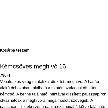
Kosárba teszem
Kémcsöves meghívó 16
790
Ft
Vonalrajzos virág mintákkal díszített meghívó. A hasáb
alakú dobozában található a szatén szalaggal díszített
kémcső. A benne található, mintával díszített pauszpapíron
olvashatóak a meghívóra megálmodott szövegek. A
pauszpapír feltekerve, organza szalaggal átkötve található