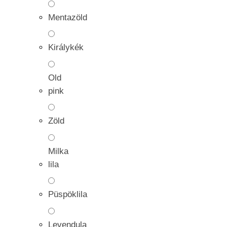
Mentazöld
Királykék
Old
pink
Zöld
Milka
lila
Püspöklila
Levendula