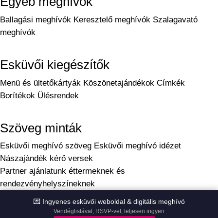
Egyéb meghívók
Ballagási meghívók
Keresztelő meghívók
Szalagavató
meghívók
Esküvői kiegészítők
Menü és ültetőkártyák
Köszönetajándékok
Címkék
Borítékok
Ülésrendek
Szöveg minták
Esküvői meghívó szöveg
Esküvői meghívó idézet
Nászajándék kérő versek
Partner ajánlatunk éttermeknek és
rendezvényhelyszíneknek
Készítette:
bobby.hu
💌 Ingyenes esküvői weboldal & digitális meghívó
© 2025 Kreatívcsiga kft. Minden jog fenntartva
Vendéglistával, RSVP-vel, teljesen ingyen