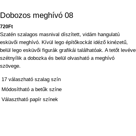
Dobozos meghívó 08
720
Ft
Szatén szalagos masnival díszített, vidám hangulatú
esküvői meghívó. Kívül lego építőkockát idéző kinézetű,
belül lego esküvői figurák grafikái találhatóak. A tetőt levéve
szétnyílik a dobozka és belül olvasható a meghívó
szövege.
17 válaszható szalag szín
Módosítható a betűk színe
Választható papír színek