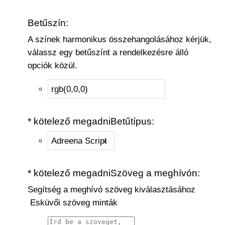
Betűszín:
A színek harmonikus összehangolásához
kérjük,
válassz egy betűszínt
a rendelkezésre álló
opciók közül.
* kötelező megadni
Betűtípus:
* kötelező megadni
Szöveg a meghívón:
Segítség a meghívó szöveg kiválasztásához
Esküvői szöveg minták