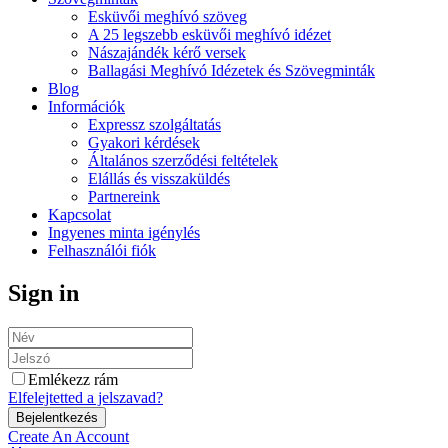
Esküvői meghívó szöveg
A 25 legszebb esküvői meghívó idézet
Nászajándék kérő versek
Ballagási Meghívó Idézetek és Szövegminták
Blog
Információk
Expressz szolgáltatás
Gyakori kérdések
Általános szerződési feltételek
Elállás és visszaküldés
Partnereink
Kapcsolat
Ingyenes minta igénylés
Felhasználói fiók
Sign in
Emlékezz rám
Elfelejtetted a jelszavad?
Create An Account