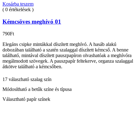
Kosárba teszem
( 0 értékelések )
Kémcsöves meghívó 01
790
Ft
Elegáns csipke mintákkal díszített meghívó. A hasáb alakú
dobozában található a szatén szalaggal díszített kémcső. A benne
található, mintával díszített pauszpapíron olvashatóak a meghívóra
megálmodott szövegek. A pauszpapír feltekerve, organza szalaggal
átkötve található a kémcsőben.
17 válaszható szalag szín
Módosítható a betűk színe és típusa
Választható papír színek