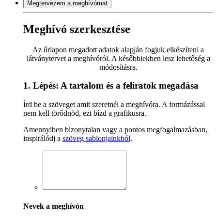
Megtervezem a meghívómat
Meghívó szerkesztése
Az űrlapon megadott adatok alapján fogjuk elkészíteni a
látványtervet a meghívóról. A későbbiekben lesz lehetőség a
módosításra.
1. Lépés: A tartalom és a feliratok megadása
Írd be a szöveget amit szeretnél a meghívóra. A formázással
nem kell törődnöd, ezt bízd a grafikusra.
Amennyiben bizonytalan vagy a pontos megfogalmazásban,
inspirálódj a
szöveg sablonjainkból
.
Nevek a meghívón