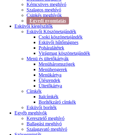
Kémcsöves meghívó
Szalagos meghívó
Csipkés meghívók
Egyedi nyomtatás
Esküvői kiegészítők
Esküvői Köszönetajándék
Csoki köszönetajándék
Esküvői hűtőmágnes
Poháralátétek
Virágmag köszönetajándék
Menü és ültetőkártyák
Menüháromszögek
Menühengerek
Menükártya
Ülésrendek
Ültetőkártya
Címkék
Italcímkék
Borítékzáró címkék
Esküvői boríték
Egyéb meghívók
Keresztelő meghívó
Ballagási meghívó
Szalagavató meghívó
Szövegminták