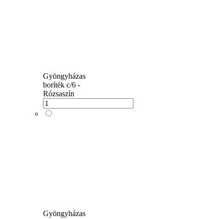
Gyöngyházas
boríték c/6 -
Rózsaszín
Gyöngyházas