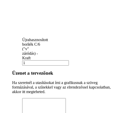
Újrahasznosított
boríték C/6
("v"
záródás) -
Kraft
Üzenet a tervezőnek
Ha szeretnél a utasításokat írni a grafikusnak a szöveg
formázásával, a színekkel vagy az elrendezéssel kapcsolatban,
akkor itt megteheted.