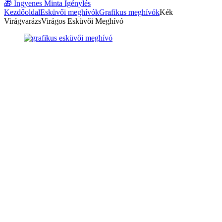
🎁
Ingyenes Minta Igénylés
Kezdőoldal
Esküvői meghívók
Grafikus meghívók
Kék
VirágvarázsVirágos Esküvői Meghívó