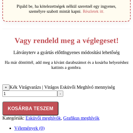
Pipáld be, ha kötelezettségek nélkül szeretnél egy ingyenes,
személyre szabott mintát kapni.
Részletek itt.
Vagy rendeld meg a véglegeset!
Látványterv a gyártás előtt
Ingyenes módosítási lehetőség
Ha már döntöttél, add meg a kívánt darabszámot és a kosárba helyezéshez
kattints a gombra.
Kék Virágvarázs | Virágos Esküvői Meghívó mennyiség
+
-
KOSÁRBA TESZEM
Kategóriák:
Esküvői meghívók
,
Grafikus meghívók
Vélemények (0)