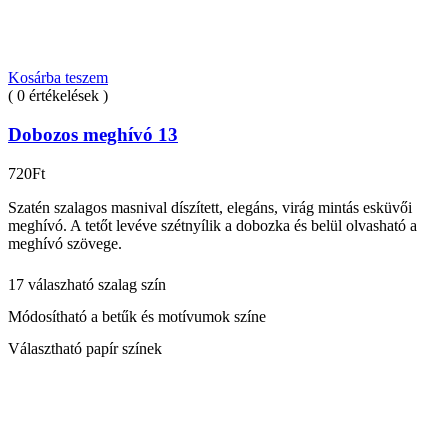
Kosárba teszem
( 0 értékelések )
Dobozos meghívó 13
720
Ft
Szatén szalagos masnival díszített, elegáns, virág mintás esküvői
meghívó. A tetőt levéve szétnyílik a dobozka és belül olvasható a
meghívó szövege.
17 válaszható szalag szín
Módosítható a betűk és motívumok színe
Választható papír színek