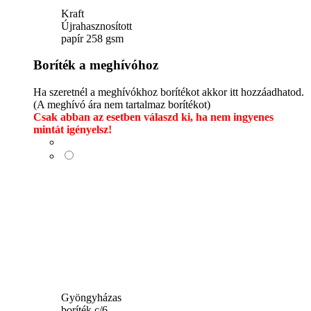
Kraft
Újrahasznosított
papír 258 gsm
Boríték a meghívóhoz
Ha szeretnél a meghívókhoz borítékot akkor itt hozzáadhatod.
(A meghívó ára nem tartalmaz borítékot)
Csak abban az esetben válaszd ki, ha nem ingyenes
mintát igényelsz!
Gyöngyházas
boríték c/6 -