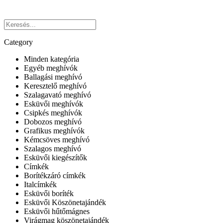
Category
Minden kategória
Egyéb meghívók
Ballagási meghívó
Keresztelő meghívó
Szalagavató meghívó
Esküvői meghívók
Csipkés meghívók
Dobozos meghívó
Grafikus meghívók
Kémcsöves meghívó
Szalagos meghívó
Esküvői kiegészítők
Címkék
Borítékzáró címkék
Italcímkék
Esküvői boríték
Esküvői Köszönetajándék
Esküvői hűtőmágnes
Virágmag köszönetajándék