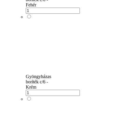
Fehér
Gyöngyházas
boríték c/6 -
Krém