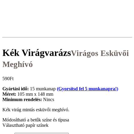
Kék Virágvarázs
Virágos Esküvői
Meghívó
590
Ft
Gyártási idő:
15 munkanap
(Gyorsítsd fel 5 munkanapra!)
Méret:
105 mm x 148 mm
Minimum rendelés:
Nincs
Kék virág mintás esküvői meghívó.
Módosítható a betűk színe és típusa
Választható papír színek