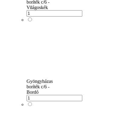
boríték c/6 -
Világoskék
Gyöngyházas
boríték c/6 -
Bordó