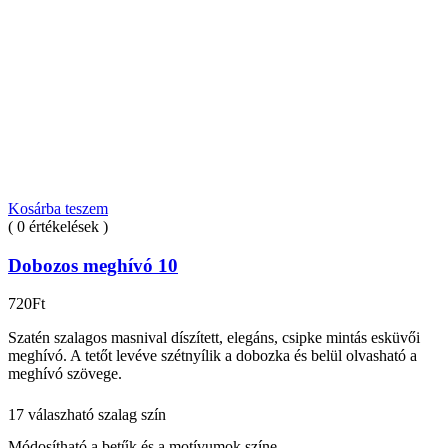
Kosárba teszem
( 0 értékelések )
Dobozos meghívó 10
720
Ft
Szatén szalagos masnival díszített, elegáns, csipke mintás esküvői
meghívó. A tetőt levéve szétnyílik a dobozka és belül olvasható a
meghívó szövege.
17 válaszható szalag szín
Módosítható a betűk és a motívumok színe