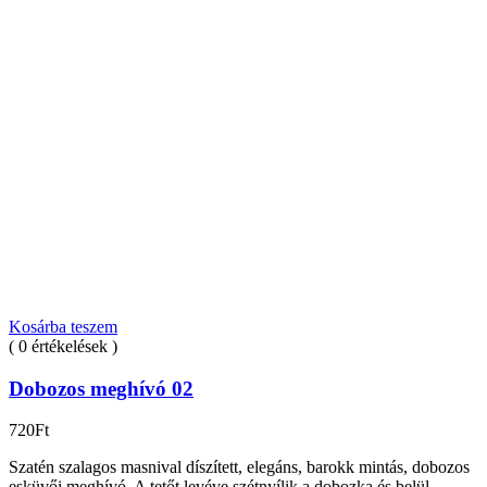
Kosárba teszem
( 0 értékelések )
Dobozos meghívó 02
720
Ft
Szatén szalagos masnival díszített, elegáns, barokk mintás, dobozos
esküvői meghívó. A tetőt levéve szétnyílik a dobozka és belül