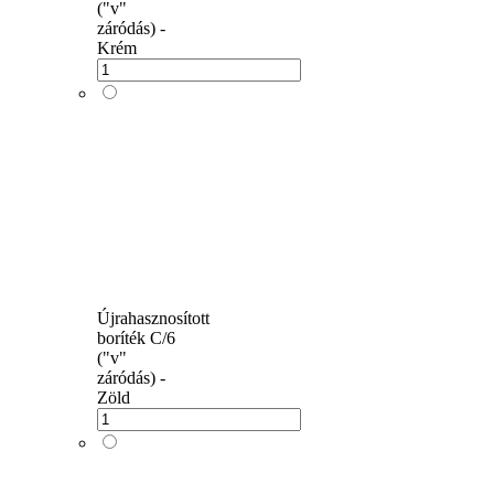
("v"
záródás) -
Krém
Újrahasznosított
boríték C/6
("v"
záródás) -
Zöld