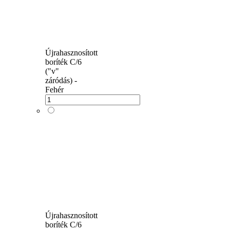
Újrahasznosított
boríték C/6
("v"
záródás) -
Fehér
Újrahasznosított
boríték C/6