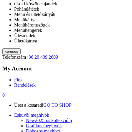
Csoki köszönetajándék
Poháralátétek
Menü és ültetőkártyák
Menükártya
Menüháromszögek
Menühengerek
Ülésrendek
Ültetőkártya
keresés
Telefonszám
+36 20 409 2609
My Account
Fiók
Rendelések
0
Üres a kosarad!
GO TO SHOP
Esküvői meghívók
New
2025-ös kollekció
új
Grafikus meghívók
Dobozos meghívó