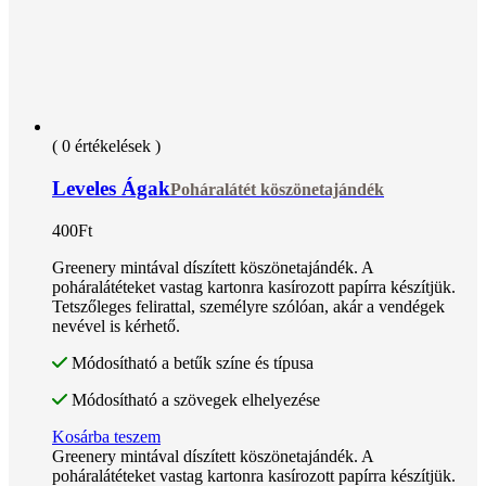
( 0 értékelések )
Leveles Ágak
Poháralátét köszönetajándék
400
Ft
Greenery mintával díszített köszönetajándék. A
poháralátéteket vastag kartonra kasírozott papírra készítjük.
Tetszőleges felirattal, személyre szólóan, akár a vendégek
nevével is kérhető.
Módosítható a betűk színe és típusa
Módosítható a szövegek elhelyezése
Kosárba teszem
Greenery mintával díszített köszönetajándék. A
poháralátéteket vastag kartonra kasírozott papírra készítjük.