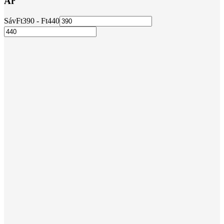
Ár
Sáv
Ft
390
- Ft
440