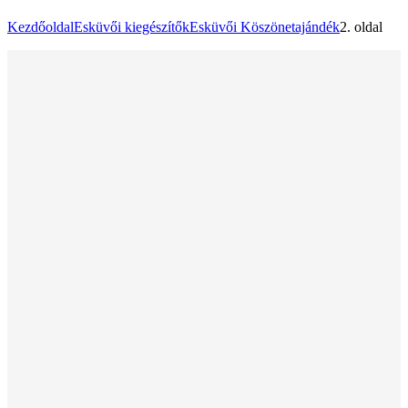
Kezdőoldal
Esküvői kiegészítők
Esküvői Köszönetajándék
2. oldal