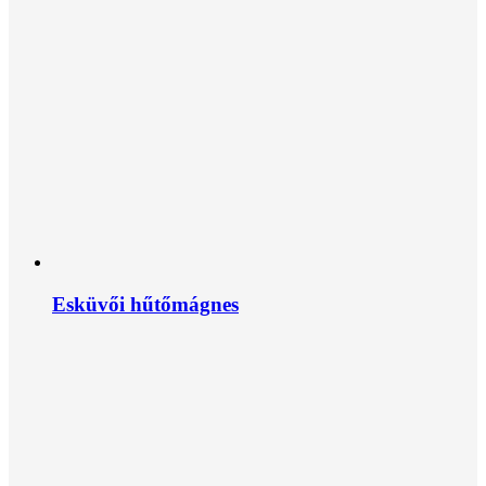
Esküvői hűtőmágnes