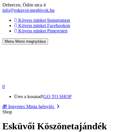
Debrecen, Ödön utca 4
info@eskuvoi-meghivok.hu
Kövess minket Instagramon
Kövess minket Facebookon
Kövess minket Pinteresten
Menu
Menü megnyitása
0
Üres a kosarad!
GO TO SHOP
🎁
Ingyenes Minta Igénylés
Shop
Esküvői Köszönetajándék