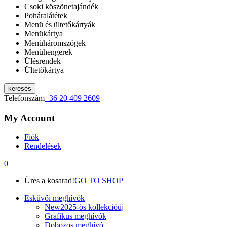
Csoki köszönetajándék
Poháralátétek
Menü és ültetőkártyák
Menükártya
Menüháromszögek
Menühengerek
Ülésrendek
Ültetőkártya
keresés
Telefonszám
+36 20 409 2609
My Account
Fiók
Rendelések
0
Üres a kosarad!
GO TO SHOP
Esküvői meghívók
New
2025-ös kollekció
új
Grafikus meghívók
Dobozos meghívó