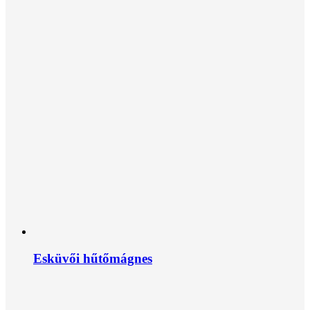
Esküvői hűtőmágnes