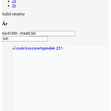
24
36
Szűrő elrejtése
Ár
Sáv
Ft
390
- Ft
440