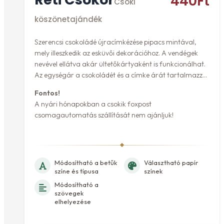
440
Ft
Csoki
köszönetajándék
Szerencsi csokoládé újracímkézése pipacs mintával,
mely illeszkedik az esküvői dekorációhoz. A vendégek
nevével ellátva akár ültetőkártyaként is funkcionálhat.
Az egységár a csokoládét és a címke árát tartalmazza.
Fontos!
A nyári hónapokban a csokik foxpost
csomagautomatás szállítását nem ajánljuk!
Módosítható a betűk
Választható papír
színe és típusa
színek
Módosítható a
szövegek
elhelyezése