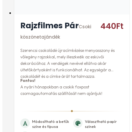
Rajzfilmes Pár
440
Ft
Csoki
köszönetajándék
Szerencsi csokoládé újracímkézése menyasszony és
vőlegény rajzokkal, mely illeszkedik az esküvői
dekorációhoz. A vendégek nevével ellátva akár
ültetőkártyaként is funkcionálhat. Az egységár a
csokoládét és a címke árát tartalmazza.
Fontos!
A nyári hónapokban a csokik foxpost
csomagautomatás szállítását nem ajánljuk!
Módosítható a betűk
Választható papír
színe és típusa
színek