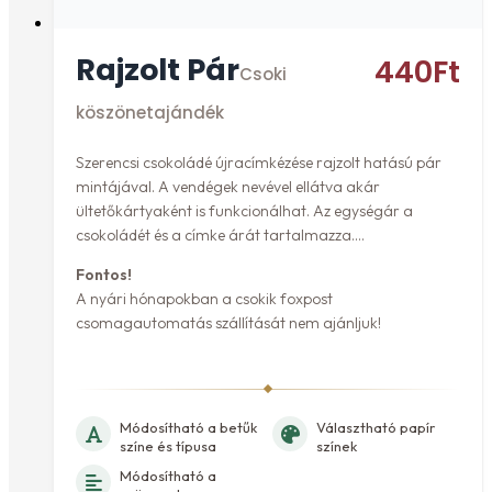
Rajzolt Pár
440
Ft
Csoki
köszönetajándék
Szerencsi csokoládé újracímkézése rajzolt hatású pár
mintájával. A vendégek nevével ellátva akár
ültetőkártyaként is funkcionálhat. Az egységár a
csokoládét és a címke árát tartalmazza.
Fontos!
A nyári hónapokban a csokik foxpost
csomagautomatás szállítását nem ajánljuk!
Módosítható a betűk
Választható papír
színe és típusa
színek
Módosítható a