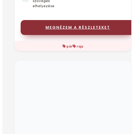
szövegek
elhelyezése
MEGNÉZEM A RÉSZLETEKET
pár
rajz