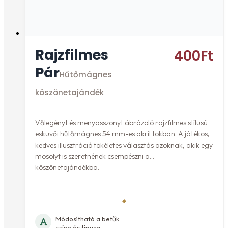
Rajzfilmes
400
Ft
Pár
Hűtőmágnes
köszönetajándék
Vőlegényt és menyasszonyt ábrázoló rajzfilmes stílusú
esküvői hűtőmágnes 54 mm-es akril tokban. A játékos,
kedves illusztráció tökéletes választás azoknak, akik egy
mosolyt is szeretnének csempészni a
köszönetajándékba.
Módosítható a betűk
színe és típusa