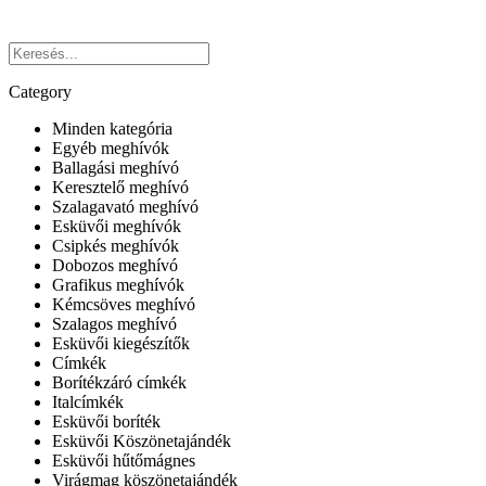
Category
Minden kategória
Egyéb meghívók
Ballagási meghívó
Keresztelő meghívó
Szalagavató meghívó
Esküvői meghívók
Csipkés meghívók
Dobozos meghívó
Grafikus meghívók
Kémcsöves meghívó
Szalagos meghívó
Esküvői kiegészítők
Címkék
Borítékzáró címkék
Italcímkék
Esküvői boríték
Esküvői Köszönetajándék
Esküvői hűtőmágnes
Virágmag köszönetajándék