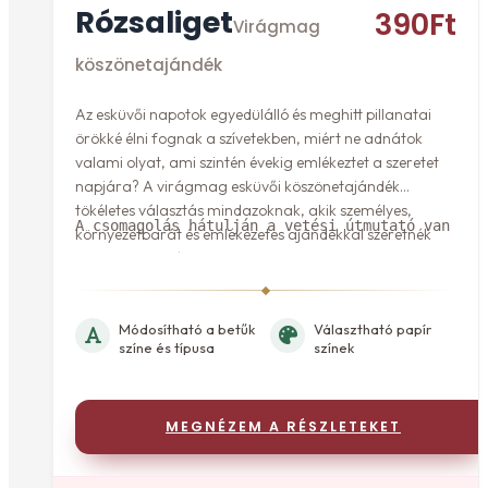
Rózsaliget
390
Ft
Virágmag
köszönetajándék
Az esküvői napotok egyedülálló és meghitt pillanatai
örökké élni fognak a szívetekben, miért ne adnátok
valami olyat, ami szintén évekig emlékeztet a szeretet
napjára? A virágmag esküvői köszönetajándék
tökéletes választás mindazoknak, akik személyes,
A csomagolás hátulján a vetési útmutató van fel
környezetbarát és emlékezetes ajándékkal szeretnék
meglepni vendégeiket.
Módosítható a betűk
Választható papír
színe és típusa
színek
MEGNÉZEM A RÉSZLETEKET