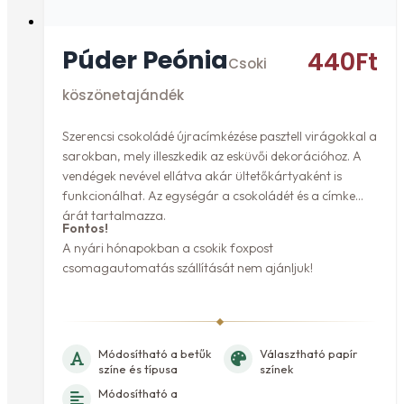
Púder Peónia
440
Ft
Csoki
köszönetajándék
Szerencsi csokoládé újracímkézése pasztell virágokkal a
sarokban, mely illeszkedik az esküvői dekorációhoz. A
vendégek nevével ellátva akár ültetőkártyaként is
funkcionálhat. Az egységár a csokoládét és a címke
árát tartalmazza.
Fontos!
A nyári hónapokban a csokik foxpost
csomagautomatás szállítását nem ajánljuk!
Módosítható a betűk
Választható papír
színe és típusa
színek
Módosítható a