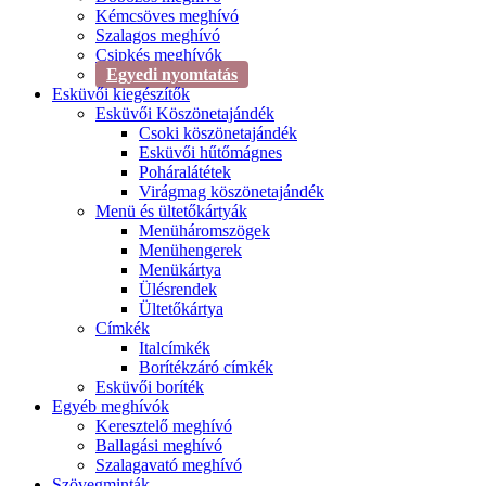
Kémcsöves meghívó
Szalagos meghívó
Csipkés meghívók
Egyedi nyomtatás
Esküvői kiegészítők
Esküvői Köszönetajándék
Csoki köszönetajándék
Esküvői hűtőmágnes
Poháralátétek
Virágmag köszönetajándék
Menü és ültetőkártyák
Menüháromszögek
Menühengerek
Menükártya
Ülésrendek
Ültetőkártya
Címkék
Italcímkék
Borítékzáró címkék
Esküvői boríték
Egyéb meghívók
Keresztelő meghívó
Ballagási meghívó
Szalagavató meghívó
Szövegminták