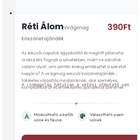
Réti Álom
390
Ft
Virágmag
köszönetajándék
Az esküvői napotok egyedülálló és meghitt pillanatai
örökké élni fognak a szívetekben, miért ne adnátok
valami olyat, ami szintén évekig emlékeztet a szeretet
napjára? A virágmag esküvői köszönetajándék
tökéletes választás mindazoknak, akik személyes,
A csomagolás hátulján a vetési útmutató van fel
környezetbarát és emlékezetes ajándékkal szeretnék
meglepni vendégeiket.
Módosítható a betűk
Választható papír
színe és típusa
színek