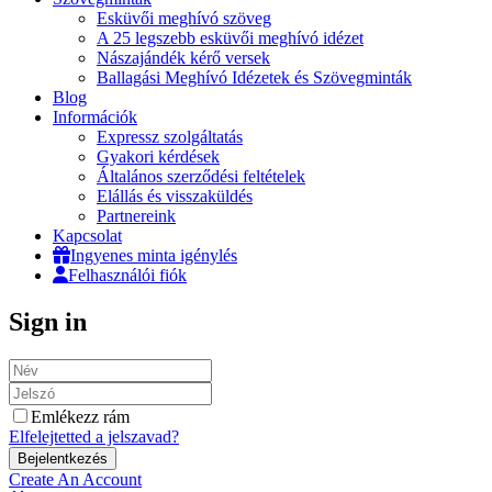
Esküvői meghívó szöveg
A 25 legszebb esküvői meghívó idézet
Nászajándék kérő versek
Ballagási Meghívó Idézetek és Szövegminták
Blog
Információk
Expressz szolgáltatás
Gyakori kérdések
Általános szerződési feltételek
Elállás és visszaküldés
Partnereink
Kapcsolat
Ingyenes minta igénylés
Felhasználói fiók
Sign in
Emlékezz rám
Elfelejtetted a jelszavad?
Create An Account