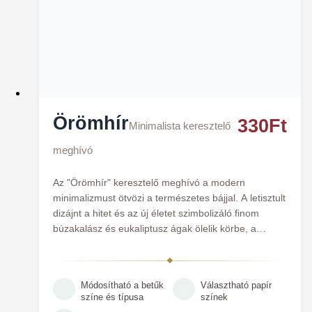
Örömhír
330
Ft
Minimalista keresztelő
meghívó
Az "Örömhír" keresztelő meghívó a modern
minimalizmust ötvözi a természetes bájjal. A letisztult
dizájnt a hitet és az új életet szimbolizáló finom
búzakalász és eukaliptusz ágak ölelik körbe, a
középpontban pedig egy kedves, akvarell hatású
kisfiú vagy kislány grafika áll. A modern betűtípusok
gondoskodnak róla, hogy a legfontosabb információk
Módosítható a betűk
Választható papír
elegánsan és jól olvashatóan jussanak el a
színe és típusa
színek
vendégekhez.