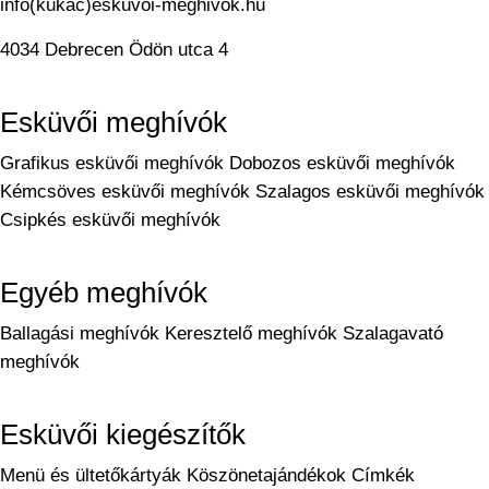
info(kukac)eskuvoi-meghivok.hu
4034 Debrecen Ödön utca 4
Esküvői meghívók
Grafikus esküvői meghívók
Dobozos esküvői meghívók
Kémcsöves esküvői meghívók
Szalagos esküvői meghívók
Csipkés esküvői meghívók
Egyéb meghívók
Ballagási meghívók
Keresztelő meghívók
Szalagavató
meghívók
Esküvői kiegészítők
Menü és ültetőkártyák
Köszönetajándékok
Címkék