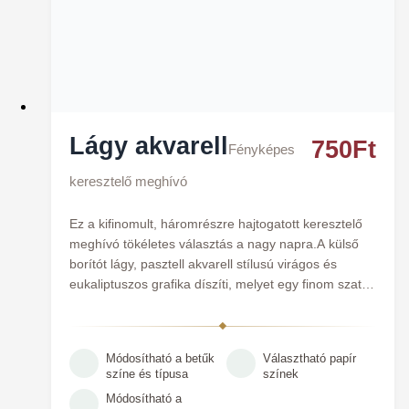
Lágy akvarell
750
Ft
Fényképes
keresztelő meghívó
Ez a kifinomult, háromrészre hajtogatott keresztelő
meghívó tökéletes választás a nagy napra.A külső
borítót lágy, pasztell akvarell stílusú virágos és
eukaliptuszos grafika díszíti, melyet egy finom szatén
szalag fog össze (rózsaszín és kékeszöld
változatban is). Kinyitva, a meghívó középső
paneljén egy íves keretben kap helyet a gyermek
Módosítható a betűk
Választható papír
fotója, alatta pedig a keresztelő és az azt követő
színe és típusa
színek
ünnepség legfontosabb adatai olvashatók.
Módosítható a