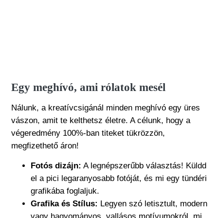
Egy meghívó, ami rólatok mesél
Nálunk, a kreatívcsigánál minden meghívó egy üres
vászon, amit te kelthetsz életre. A célunk, hogy a
végeredmény 100%-ban titeket tükrözzön,
megfizethető áron!
Fotós dizájn:
A legnépszerűbb választás! Küldd
el a pici legaranyosabb fotóját, és mi egy tündéri
grafikába foglaljuk.
Grafika és Stílus:
Legyen szó letisztult, modern
vagy hagyományos, vallásos motívumokról, mi