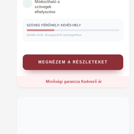
Módosítható a
szövegek
elhelyezése
SZÖVEG FÉRŐHELY: KEVÉS HELY
Ideális rövid, lényegretörő szövegekhez.
MEGNÉZEM A RÉSZLETEKET
Minőségi garancia
Kedvező ár