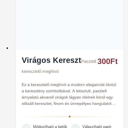
Virágos Kereszt
300
Ft
Pasztell
keresztelő meghívó
Ez a keresztelő meghívó a modern eleganciát ötvözi
a keresztény szimbolikával. A letisztult, pasztell
árnyalatú akvarell virágok lágyan ölelnek körül egy
stilizált keresztet, finom és ünnepélyes hangulatot
teremtve a különleges alkalomra. Tökéletes
választás a gyengéd, mégis stílusos bejelentéshez.
Módosítható a betűk
Választható papír