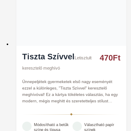
Tiszta Szívvel
470
Ft
Letisztult
keresztelő meghívó
Ünnepeljétek gyermeketek első nagy eseményét
ezzel a különleges, "Tiszta Szívvel" keresztelő
meghívóval! Ez a kártya tökéletes választás, ha egy
modern, mégis meghitt és szeretetteljes stílust
kerestek.
Módosítható a betűk
Választható papír
színe és típusa
színek