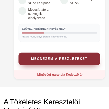
színe és típusa
színek
Módosítható a
szövegek
elhelyezése
SZÖVEG FÉRŐHELY: KEVÉS HELY
Ideális rövid, lényegretörő szövegekhez.
MEGNÉZEM A RÉSZLETEKET
Minőségi garancia
Kedvező ár
A Tökéletes Keresztelői